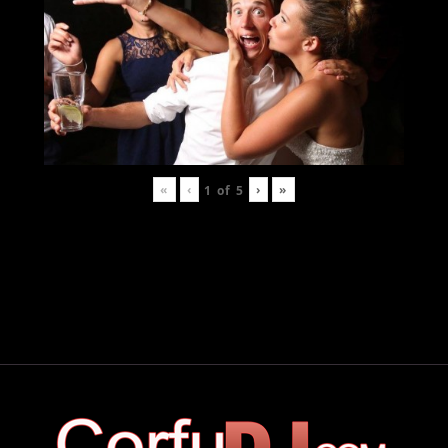
«
‹
›
»
1
of
5